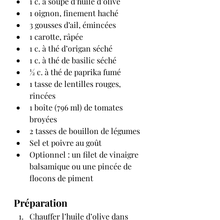
1 c. à soupe d’huile d’olive
1 oignon, finement haché
3 gousses d’ail, émincées
1 carotte, râpée
1 c. à thé d’origan séché
1 c. à thé de basilic séché
½ c. à thé de paprika fumé
1 tasse de lentilles rouges, 
rincées
1 boîte (796 ml) de tomates 
broyées
2 tasses de bouillon de légumes
Sel et poivre au goût
Optionnel : un filet de vinaigre 
balsamique ou une pincée de 
flocons de piment
Préparation
Chauffer l’huile d’olive dans 