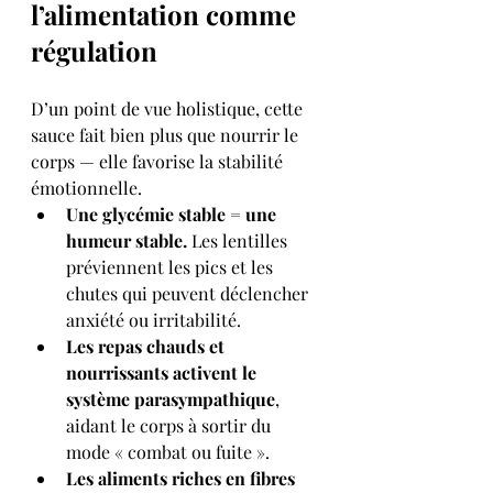
l’alimentation comme 
régulation
D’un point de vue holistique, cette 
sauce fait bien plus que nourrir le 
corps — elle favorise la stabilité 
émotionnelle.
Une glycémie stable = une 
humeur stable.
 Les lentilles 
préviennent les pics et les 
chutes qui peuvent déclencher 
anxiété ou irritabilité.
Les repas chauds et 
nourrissants activent le 
système parasympathique
, 
aidant le corps à sortir du 
mode « combat ou fuite ».
Les aliments riches en fibres 