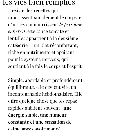
les vies bien remplies
Il existe des recettes qui 
nourrissent simplement le corps, et 
d’autres qui nourrissent 
la personne 
entière
. Cette sauce tomate et 
lentilles appartient à la deuxième 
catégorie — un plat réconfortant, 
riche en nutriments et apaisant 
pour le système nerveux, qui 
soutient à la fois le corps et l’esprit.
Simple, abordable et profondément 
équilibrante, elle devient vite un 
incontournable hebdomadaire. Elle 
offre quelque chose que les repas 
rapides oublient souvent : 
une 
énergie stable, une humeur 
constante et une sensation de 
calme après avoir mangé.