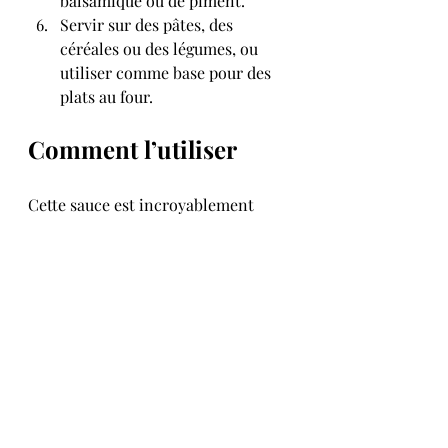
balsamique ou de piment.
Servir sur des pâtes, des 
céréales ou des légumes, ou 
utiliser comme base pour des 
plats au four.
Comment l’utiliser
Cette sauce est incroyablement 
polyvalente :
Mélangée à des pâtes ou des 
gnocchis
En couches dans une lasagne 
ou un gratin
Versée sur des légumes rôtis
Comme garniture protéinée 
pour des pommes de terre au 
four
Ajoutée à des bols de grains 