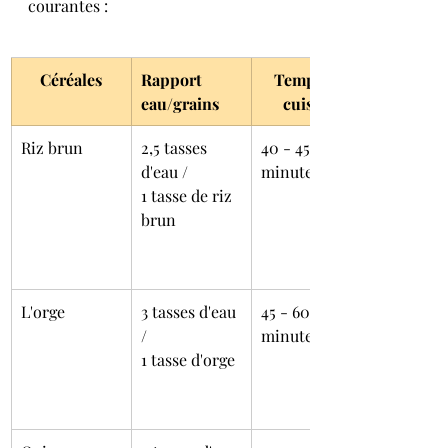
courantes :
Céréales
Rapport 
Temps de 
eau/grains
cuisson
Riz brun
2,5 tasses 
40 - 45 
d'eau /
minutes
1 tasse de riz 
brun
L'orge
3 tasses d'eau 
45 - 60 
/
minutes
1 tasse d'orge